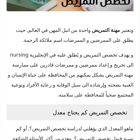
وتعتبر
مهنة التمريض
واحدة من انبل المهن في العالم, حيث
يطلق على الممرضين و الممرضات اسم ملائكة الرحمة.
و يهدف تخصص التمريض و يُطلق عليه في الإنجليزية nursing
الى تخريج و إعداد ممرضين و ممرضات قادرين على ممارسة
مهنة التمريض بشكل يمكنهم من المحافظة على حياة الإنسان و
العنية بصحته وإرشاده الى سبل الوقاية و رعاية الأفراد وتوعية
المجتمع صحياً للمحافظة على سلامته.
تخصص التمريض كم يحتاج معدل
ماهو المعدل الذي يؤهلني لدراسة تخصص التمريض؟, أو كم
نسبة قبول تخصص التمريض؟, وهذه من أكثر الأسئلة الشائعة