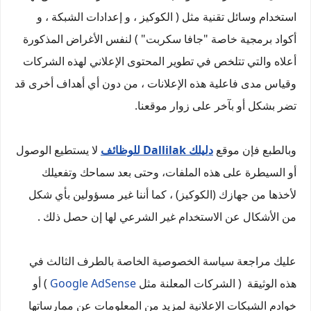
استخدام وسائل تقنية مثل ( الكوكيز ، و إعدادات الشبكة ، و
أكواد برمجية خاصة "جافا سكربت" ) لنفس الأغراض المذكورة
أعلاه والتي تتلخص في تطوير المحتوى الإعلاني لهذه الشركات
وقياس مدى فاعلية هذه الإعلانات ، من دون أي أهداف أخرى قد
تضر بشكل أو بآخر على زوار موقعنا.
وبالطبع فإن موقع
دليلك Dallilak للوظائف
لا يستطيع الوصول
أو السيطرة على هذه الملفات، وحتى بعد سماحك وتفعيلك
لأخذها من جهازك (الكوكيز) ، كما أننا غير مسؤولين بأي شكل
من الأشكال عن الاستخدام غير الشرعي لها إن حصل ذلك .
عليك مراجعة سياسة الخصوصية الخاصة بالطرف الثالث في
هذه الوثيقة ( الشركات المعلنة مثل
Google AdSense
) أو
خوادم الشبكات الإعلانية لمزيد من المعلومات عن ممارساتها